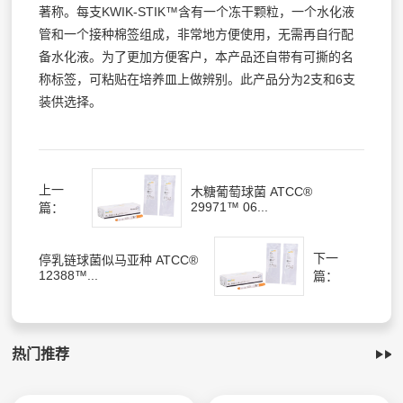
著称。每支KWIK-STIK™含有一个冻干颗粒，一个水化液
管和一个接种棉签组成，非常地方便使用，无需再自行配
备水化液。为了更加方便客户，本产品还自带有可撕的名
称标签，可粘贴在培养皿上做辨别。此产品分为2支和6支
装供选择。
上一
木糖葡萄球菌 ATCC®
29971™ 06...
篇：
下一
停乳链球菌似马亚种 ATCC®
12388™...
篇：
热门推荐