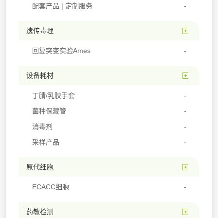
配套产品 | 定制服务
遗传毒理
回复突变实验Ames
设备耗材
丁腈/乳胶手套
菌种保藏管
消毒剂
采样产品
原代细胞
ECACC细胞
药敏检测