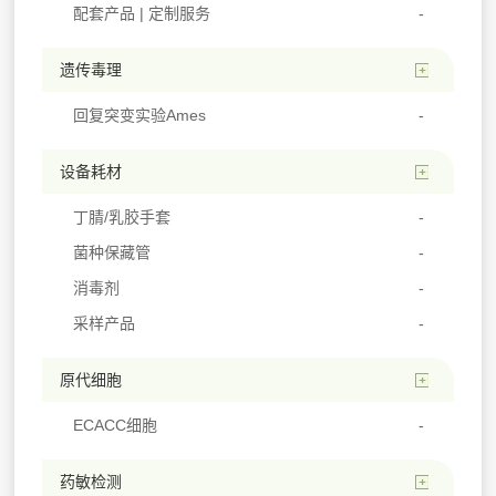
配套产品 | 定制服务
遗传毒理
回复突变实验Ames
设备耗材
丁腈/乳胶手套
菌种保藏管
消毒剂
采样产品
原代细胞
ECACC细胞
药敏检测