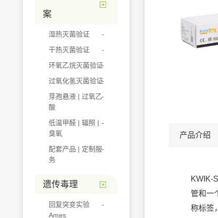
案
湿热灭菌验证
干热灭菌验证
环氧乙烷灭菌验证
过氧化氢灭菌验证
芽孢悬液 | 过氧乙
酸
低温甲醛 | 辐照 |
臭氧
产品介绍
配套产品 | 定制服
务
KWIK
遗传毒理
管和一
回复突变实验
称标签
Ames