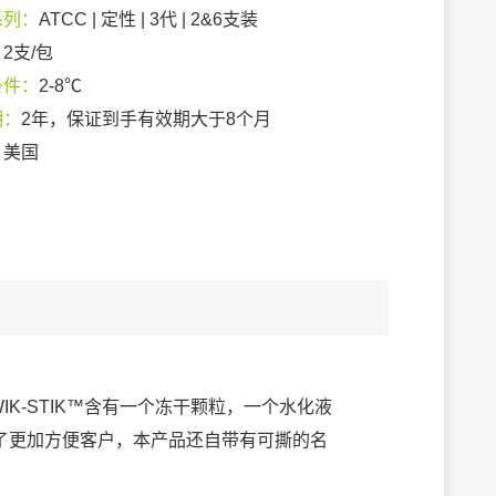
系列：
ATCC | 定性 | 3代 | 2&6支装
：
2支/包
条件：
2-8℃
期：
2年，保证到手有效期大于8个月
：
美国
IK-STIK™含有一个冻干颗粒，一个水化液
了更加方便客户，本产品还自带有可撕的名