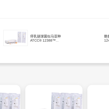
停乳链球菌似马亚种
鲍
ATCC® 12388™...
124