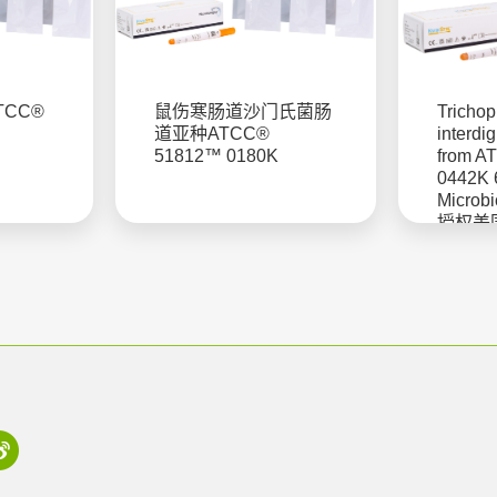
TCC®
鼠伤寒肠道沙门氏菌肠
Trichop
道亚种ATCC®
interdig
51812™ 0180K
from 
0442K
Microb
授权美
菌株