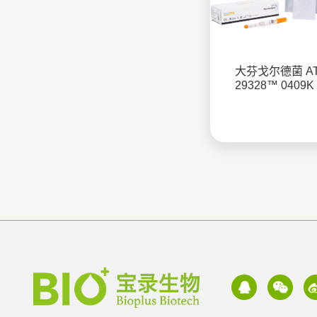
大芬戈尔德菌 A
29328™ 0409K