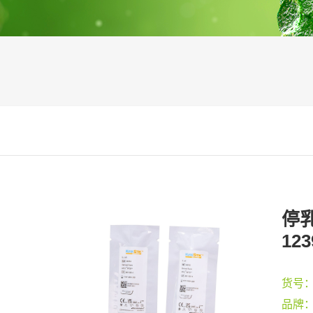
停乳
123
货号
品牌