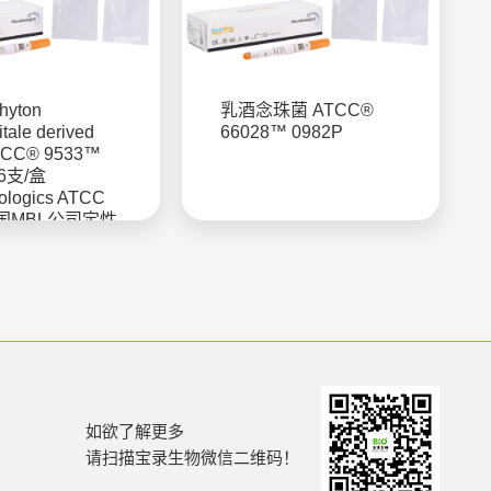
hyton
乳酒念珠菌 ATCC®
itale derived
66028™ 0982P
ATCC® 9533™
 6支/盒
iologics ATCC
国MBL公司定性
如欲了解更多
请扫描宝录生物微信二维码！