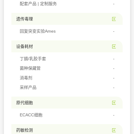
配套产品 | 定制服务
遗传毒理
回复突变实验Ames
设备耗材
丁腈/乳胶手套
菌种保藏管
消毒剂
采样产品
原代细胞
ECACC细胞
药敏检测