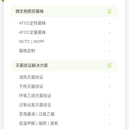
微生物质控菌株
ATCC定性菌株
ATCC定量菌株
NCTC | NCPF
菌株定制
灭菌验证解决方案
湿热灭菌验证
干热灭菌验证
环氧乙烷灭菌验证
过氧化氢灭菌验证
芽孢悬液 | 过氧乙酸
低温甲醛 | 辐照 | 臭氧