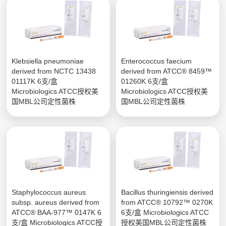
Klebsiella pneumoniae
Enterococcus faecium
derived from NCTC 13438
derived from ATCC® 8459™
01117K 6支/盒
01260K 6支/盒
Microbiologics ATCC授权美
Microbiologics ATCC授权美
国MBL公司定性菌株
国MBL公司定性菌株
Staphylococcus aureus
Bacillus thuringiensis derived
subsp. aureus derived from
from ATCC® 10792™ 0270K
ATCC® BAA-977™ 0147K 6
6支/盒 Microbiologics ATCC
支/盒 Microbiologics ATCC授
授权美国MBL公司定性菌株