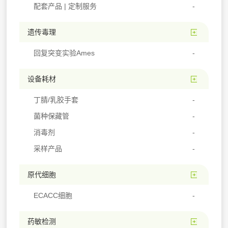
配套产品 | 定制服务
遗传毒理
回复突变实验Ames
设备耗材
丁腈/乳胶手套
菌种保藏管
消毒剂
采样产品
原代细胞
ECACC细胞
药敏检测