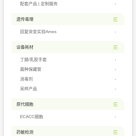
配套产品 | 定制服务
遗传毒理
回复突变实验Ames
设备耗材
丁腈/乳胶手套
菌种保藏管
消毒剂
采样产品
原代细胞
ECACC细胞
药敏检测