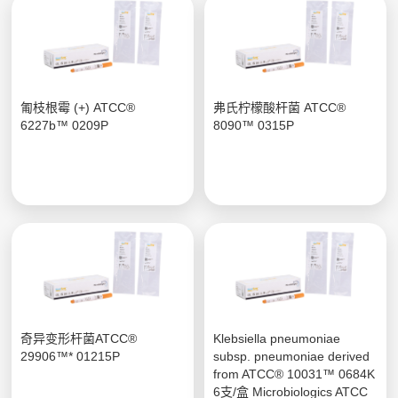
匍枝根霉 (+) ATCC®
弗氏柠檬酸杆菌 ATCC®
6227b™ 0209P
8090™ 0315P
奇异变形杆菌ATCC®
Klebsiella pneumoniae
29906™* 01215P
subsp. pneumoniae derived
from ATCC® 10031™ 0684K
6支/盒 Microbiologics ATCC