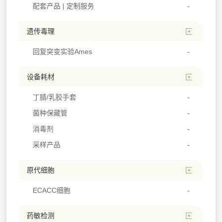
配套产品 | 定制服务
遗传毒理
回复突变实验Ames
设备耗材
丁腈/乳胶手套
菌种保藏管
消毒剂
采样产品
原代细胞
ECACC细胞
药敏检测