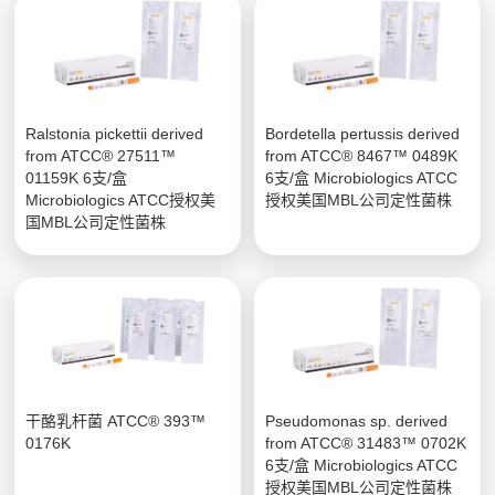
Ralstonia pickettii derived
Bordetella pertussis derived
from ATCC® 27511™
from ATCC® 8467™ 0489K
01159K 6支/盒
6支/盒 Microbiologics ATCC
Microbiologics ATCC授权美
授权美国MBL公司定性菌株
国MBL公司定性菌株
干酪乳杆菌 ATCC® 393™
Pseudomonas sp. derived
0176K
from ATCC® 31483™ 0702K
6支/盒 Microbiologics ATCC
授权美国MBL公司定性菌株