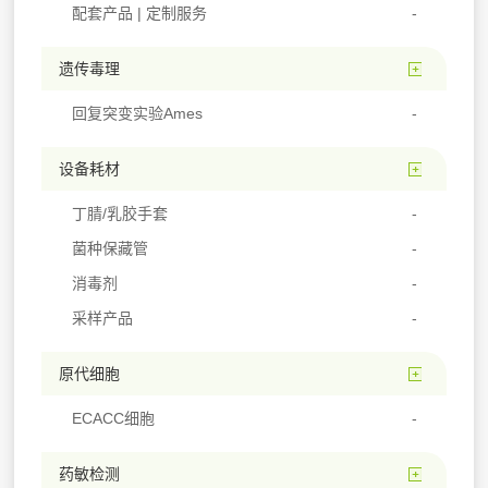
配套产品 | 定制服务
遗传毒理
回复突变实验Ames
设备耗材
丁腈/乳胶手套
菌种保藏管
消毒剂
采样产品
原代细胞
ECACC细胞
药敏检测