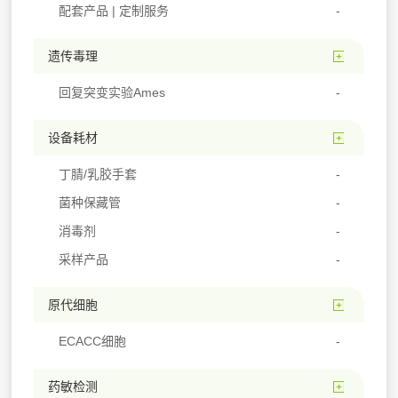
配套产品 | 定制服务
遗传毒理
回复突变实验Ames
设备耗材
丁腈/乳胶手套
菌种保藏管
消毒剂
采样产品
原代细胞
ECACC细胞
药敏检测