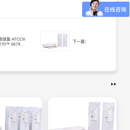
肠球菌 ATCC®
下一篇：
270™ 0679...