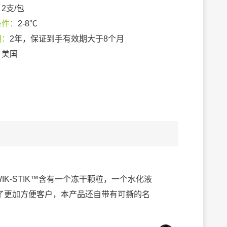
：
2支/包
条件：
2-8℃
期：
2年，保证到手有效期大于8个月
：
美国
IK-STIK™含有一个冻干颗粒，一个水化液
了更加方便客户，本产品还自带有可撕的名