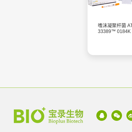
嗜沫凝聚杆菌 A
33389™ 0184K