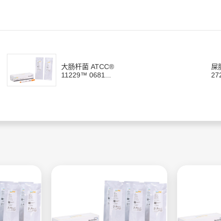
大肠杆菌 ATCC®
屎
11229™ 0681...
27