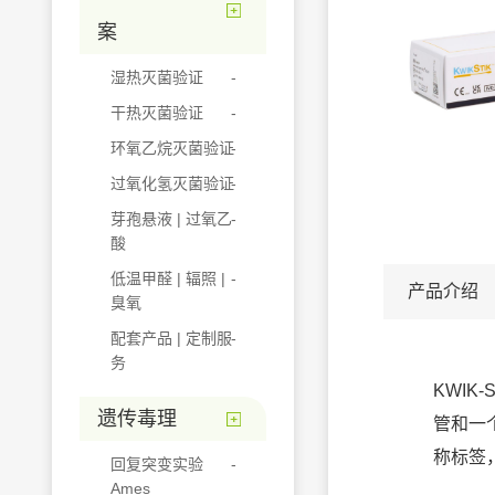
案
湿热灭菌验证
干热灭菌验证
环氧乙烷灭菌验证
过氧化氢灭菌验证
芽孢悬液 | 过氧乙
酸
低温甲醛 | 辐照 |
产品介绍
臭氧
配套产品 | 定制服
务
KWIK
遗传毒理
管和一
称标签
回复突变实验
Ames