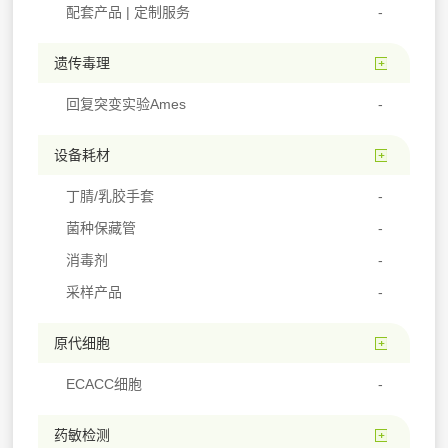
配套产品 | 定制服务
遗传毒理
回复突变实验Ames
设备耗材
丁腈/乳胶手套
菌种保藏管
消毒剂
采样产品
原代细胞
ECACC细胞
药敏检测