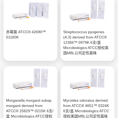
赤霉菌 ATCC® 42690™
Streptococcus pyogenes
01160K
(A,3) derived from ATCC®
12384™ 0979K 6支/盒
Microbiologics ATCC授权美
国MBL公司定性菌株
Morganella morganii subsp.
Myroides odoratus derived
morganii derived from
from ATCC® 4651™ 0324K
ATCC® 25829™ 0215K 6支/
6支/盒 Microbiologics ATCC
盒 Microbiologics ATCC授权
授权美国MBL公司定性菌株