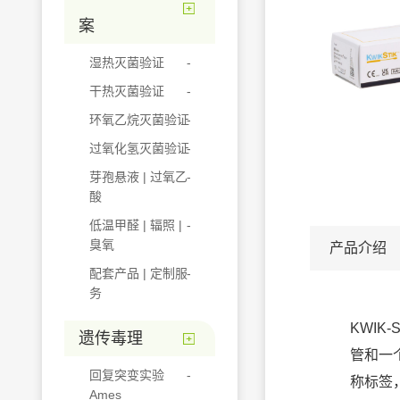
案
湿热灭菌验证
干热灭菌验证
环氧乙烷灭菌验证
过氧化氢灭菌验证
芽孢悬液 | 过氧乙
酸
低温甲醛 | 辐照 |
臭氧
产品介绍
配套产品 | 定制服
务
KWIK
遗传毒理
管和一
回复突变实验
称标签
Ames