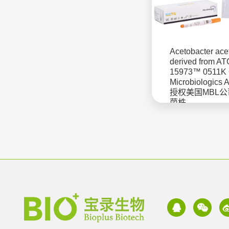
Acetobacter acet
derived from A
15973™ 0511K
Microbiologics
授权美国MBL
菌株