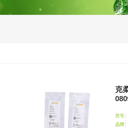
克柔
080
货号
品牌