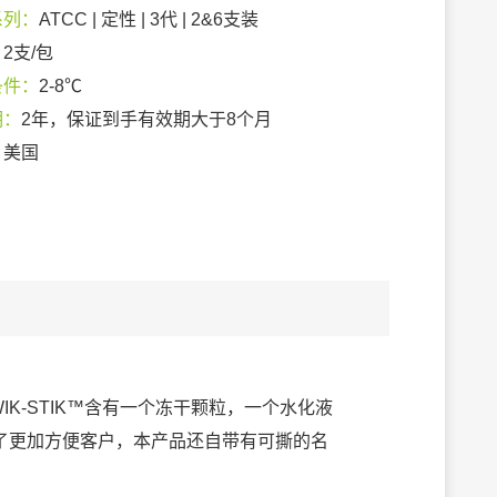
系列：
ATCC | 定性 | 3代 | 2&6支装
：
2支/包
条件：
2-8℃
期：
2年，保证到手有效期大于8个月
：
美国
IK-STIK™含有一个冻干颗粒，一个水化液
了更加方便客户，本产品还自带有可撕的名