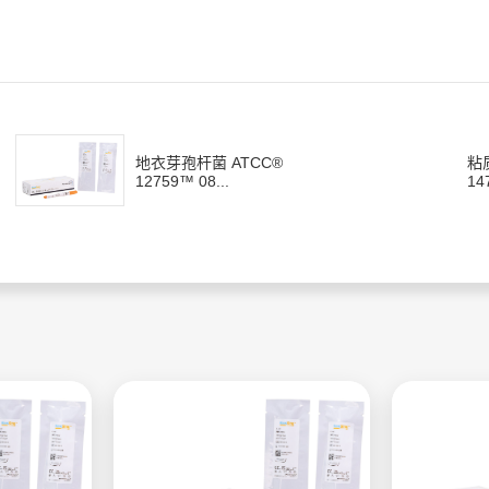
地衣芽孢杆菌 ATCC®
粘
12759™ 08...
14