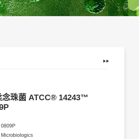
念珠菌 ATCC® 14243™
9P
：
0809P
：
Microbiologics