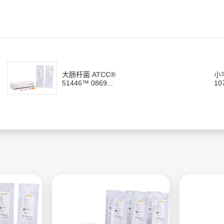
大肠杆菌 ATCC®
小
51446™ 0869...
10