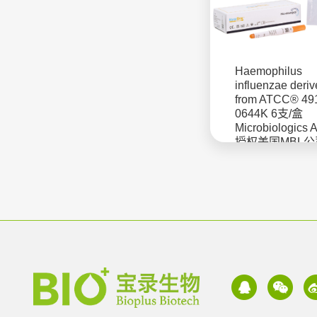
Haemophilus
influenzae deri
from ATCC® 4
0644K 6支/盒
Microbiologics
授权美国MBL
菌株