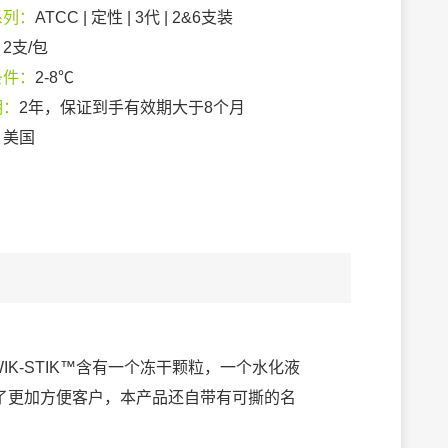
系列：
ATCC | 定性 | 3代 | 2&6支装
：
2支/包
条件：
2-8℃
期：
2年，保证到手有效期大于8个月
：
美国
IK-STIK™含有一个冻干颗粒，一个水化液
了更加方便客户，本产品还自带有可撕的名