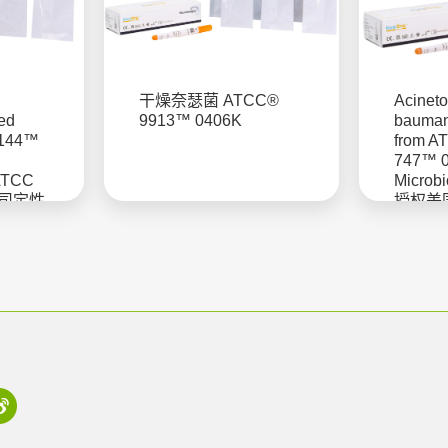
干燥奈瑟菌 ATCC®
Acineto
ved
9913™ 0406K
bauman
9144™
from A
747™ 
 ATCC
Microb
公司定性
授权美
菌株