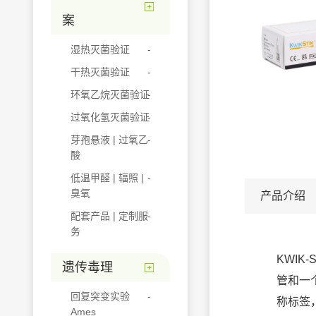
案
湿热灭菌验证
干热灭菌验证
环氧乙烷灭菌验证
过氧化氢灭菌验证
芽孢悬液 | 过氧乙
酸
低温甲醛 | 辐照 |
臭氧
产品介绍
配套产品 | 定制服
务
KWIK
遗传毒理
管和一
回复突变实验
称标签
Ames