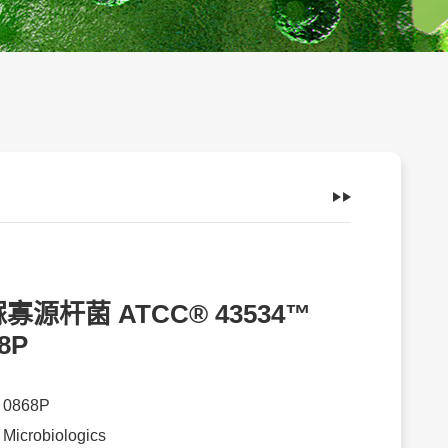
寡源杆菌 ATCC® 43534™
8P
：
0868P
：
Microbiologics