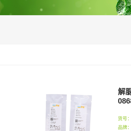
解脲
086
货号
品牌