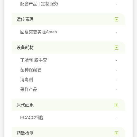
配套产品 | 定制服务
遗传毒理
回复突变实验Ames
设备耗材
丁腈/乳胶手套
菌种保藏管
消毒剂
采样产品
原代细胞
ECACC细胞
药敏检测