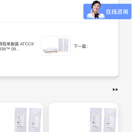
藓假单胞菌 ATCC®
下一篇：
838™ 08...