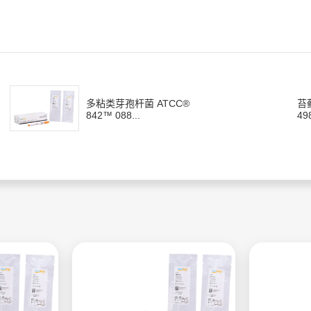
多粘类芽孢杆菌 ATCC®
苔
842™ 088...
49