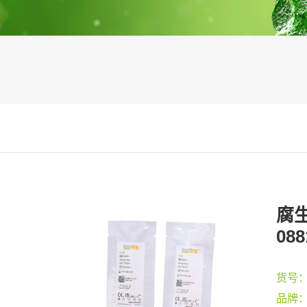
腐生
088
货号
品牌