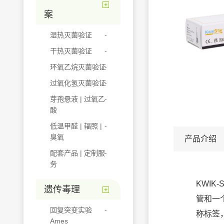
案
湿热灭菌验证
干热灭菌验证
环氧乙烷灭菌验证
过氧化氢灭菌验证
芽孢悬液 | 过氧乙
酸
低温甲醛 | 辐照 |
臭氧
产品介绍
配套产品 | 定制服
务
KWIK
遗传毒理
管和一
回复突变实验
称标签
Ames