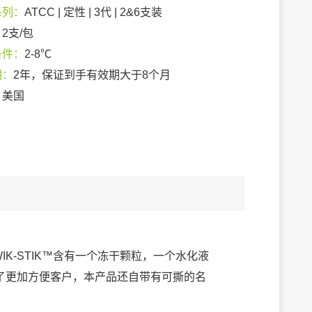
系列：
ATCC | 定性 | 3代 | 2&6支装
：
2支/包
条件：
2-8℃
期：
2年，保证到手有效期大于8个月
：
美国
IK-STIK™含有一个冻干颗粒，一个水化液
了更加方便客户，本产品还自带有可撕的名