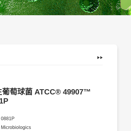
葡萄球菌 ATCC® 49907™
1P
：
0881P
：
Microbiologics