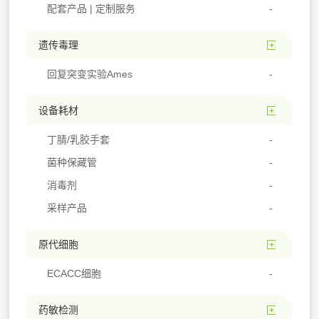
配套产品 | 定制服务
遗传毒理
回复突变实验Ames
设备耗材
丁腈/乳胶手套
菌种保藏管
消毒剂
采样产品
原代细胞
ECACC细胞
药敏检测