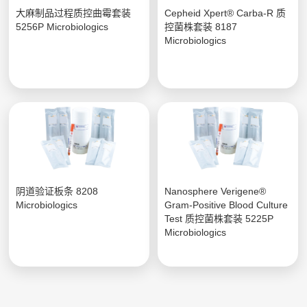
大麻制品过程质控曲霉套装
Cepheid Xpert® Carba-R 质
5256P Microbiologics
控菌株套装 8187
Microbiologics
阴道验证板条 8208
Nanosphere Verigene®
Microbiologics
Gram-Positive Blood Culture
Test 质控菌株套装 5225P
Microbiologics