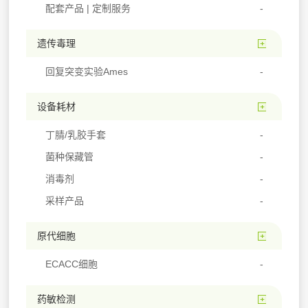
配套产品 | 定制服务
遗传毒理
回复突变实验Ames
设备耗材
丁腈/乳胶手套
菌种保藏管
消毒剂
采样产品
原代细胞
ECACC细胞
药敏检测