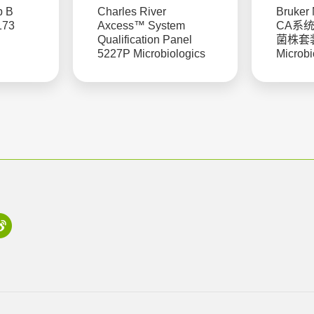
p B
Charles River
Bruker
173
Axcess™ System
CA系
Qualification Panel
菌株套装
5227P Microbiologics
Microbi