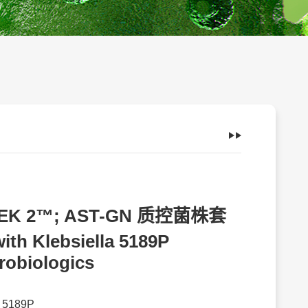
TEK 2™; AST-GN 质控菌株套
ith Klebsiella 5189P
robiologics
：
5189P