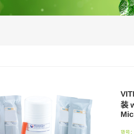
VI
装 w
Mic
货号