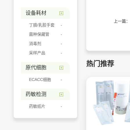
设备耗材
上一篇：
丁腈/乳胶手套
菌种保藏管
消毒剂
采样产品
热门推荐
原代细胞
ECACC细胞
药敏检测
药敏纸片