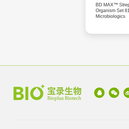
BD MAX™ Stre
Organism Set 8
Microbiologics