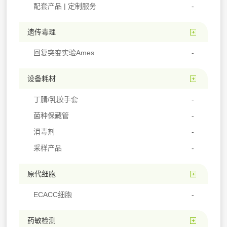
配套产品 | 定制服务
遗传毒理
回复突变实验Ames
设备耗材
丁腈/乳胶手套
菌种保藏管
消毒剂
采样产品
原代细胞
ECACC细胞
药敏检测