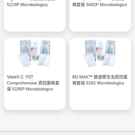
5219P Microbiologics
株套装 5002P Microbiologics
Vitek® 2; YST
BD MAX™ 肠道寄生虫质控菌
Comprehensive 质控菌株套
株套装 8182 Microbiologics
装 5195P Microbiologics