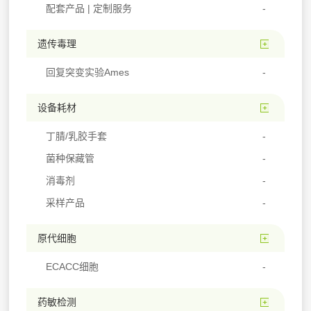
配套产品 | 定制服务
遗传毒理
回复突变实验Ames
设备耗材
丁腈/乳胶手套
菌种保藏管
消毒剂
采样产品
原代细胞
ECACC细胞
药敏检测