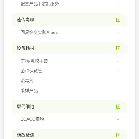
配套产品 | 定制服务
遗传毒理
回复突变实验Ames
设备耗材
丁腈/乳胶手套
菌种保藏管
消毒剂
采样产品
原代细胞
ECACC细胞
药敏检测