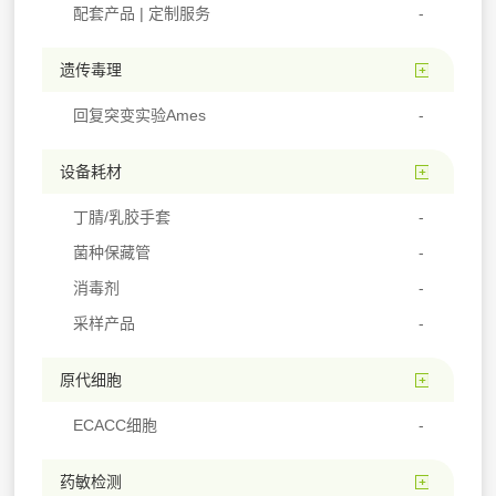
配套产品 | 定制服务
遗传毒理
回复突变实验Ames
设备耗材
丁腈/乳胶手套
菌种保藏管
消毒剂
采样产品
原代细胞
ECACC细胞
药敏检测