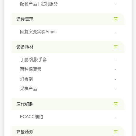
配套产品 | 定制服务
遗传毒理
回复突变实验Ames
设备耗材
丁腈/乳胶手套
菌种保藏管
消毒剂
采样产品
原代细胞
ECACC细胞
药敏检测