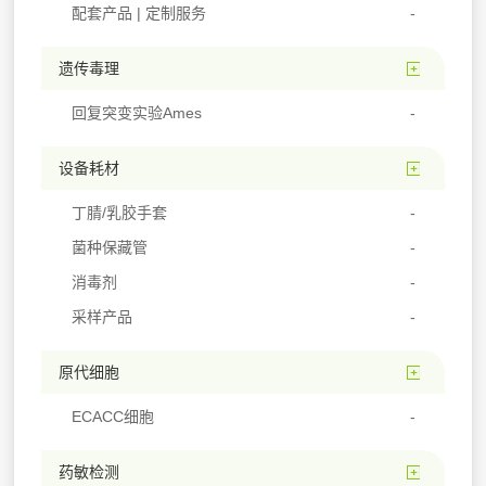
配套产品 | 定制服务
遗传毒理
回复突变实验Ames
设备耗材
丁腈/乳胶手套
菌种保藏管
消毒剂
采样产品
原代细胞
ECACC细胞
药敏检测