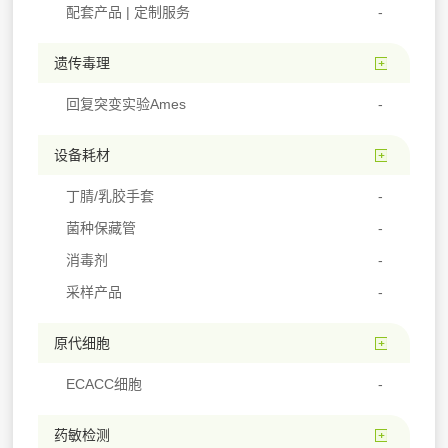
配套产品 | 定制服务
遗传毒理
回复突变实验Ames
设备耗材
丁腈/乳胶手套
菌种保藏管
消毒剂
采样产品
原代细胞
ECACC细胞
药敏检测