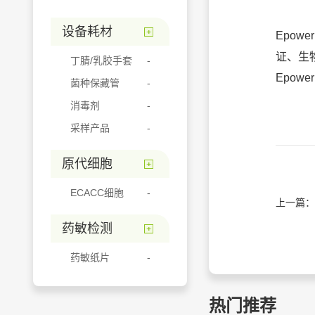
设备耗材
Epow
证、生
丁腈/乳胶手套
Epow
菌种保藏管
消毒剂
采样产品
原代细胞
ECACC细胞
上一篇：
药敏检测
药敏纸片
热门推荐