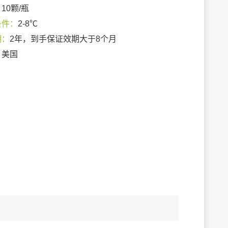
：
10颗/瓶
条件：
2-8℃
期：
2年，到手保证效期大于8个月
：
美国