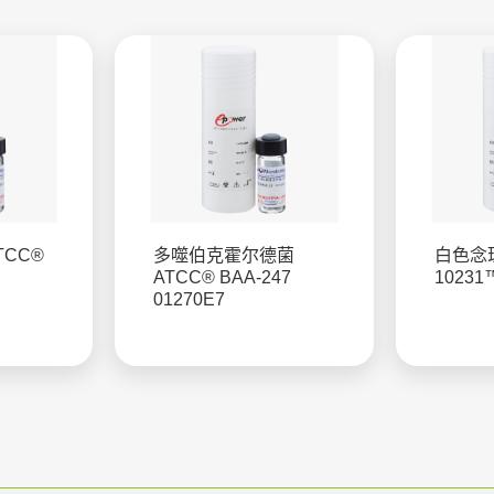
TCC®
多噬伯克霍尔德菌
白色念珠
ATCC® BAA-247
10231
01270E7