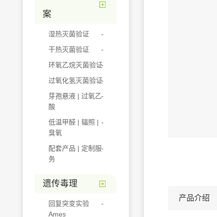
案
湿热灭菌验证
干热灭菌验证
环氧乙烷灭菌验证
过氧化氢灭菌验证
芽孢悬液 | 过氧乙
酸
低温甲醛 | 辐照 |
臭氧
配套产品 | 定制服
务
遗传毒理
产品介绍
回复突变实验
Ames