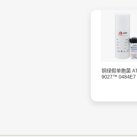
铜绿假单胞菌 A
9027™ 0484E7