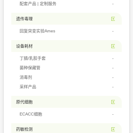
配套产品 | 定制服务
遗传毒理
回复突变实验Ames
设备耗材
丁腈/乳胶手套
菌种保藏管
消毒剂
采样产品
原代细胞
ECACC细胞
药敏检测