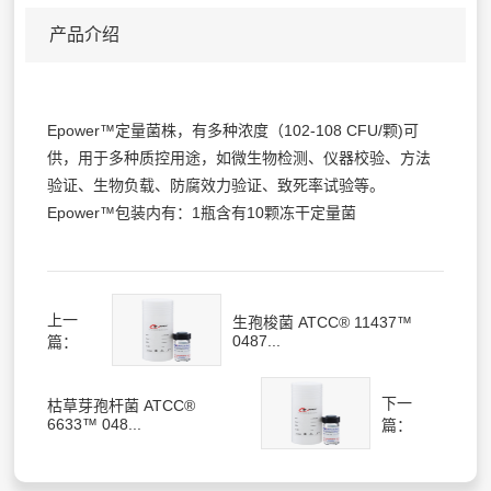
产品介绍
Epower™定量菌株，有多种浓度（102-108 CFU/颗)可
供，用于多种质控用途，如微生物检测、仪器校验、方法
验证、生物负载、防腐效力验证、致死率试验等。
Epower™包装内有：1瓶含有10颗冻干定量菌
上一
生孢梭菌 ATCC® 11437™
0487...
篇：
下一
枯草芽孢杆菌 ATCC®
6633™ 048...
篇：