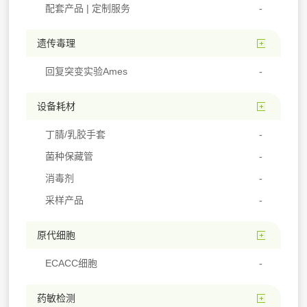
配套产品 | 定制服务
遗传毒理
回复突变实验Ames
设备耗材
丁腈/乳胶手套
菌种保藏管
消毒剂
采样产品
原代细胞
ECACC细胞
药敏检测