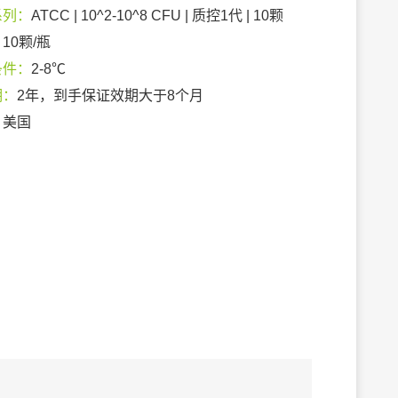
系列：
ATCC | 10^2-10^8 CFU | 质控1代 | 10颗
：
10颗/瓶
条件：
2-8℃
期：
2年，到手保证效期大于8个月
：
美国