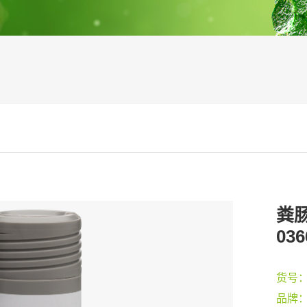
粪肠
03
货号
品牌