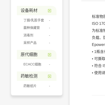
设备耗材
标准物
丁腈/乳胶手套
ISO 1
菌种保藏管
为标准
消毒剂
负载、
采样产品
Epow
• 1瓶
原代细胞
• 可
ECACC细胞
• 符合 
• 使用
药敏检测
药敏纸片