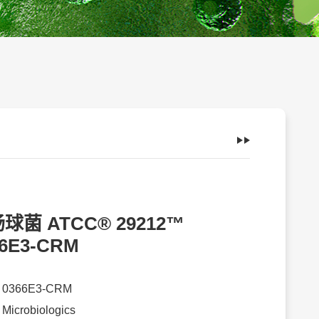
球菌 ATCC® 29212™
66E3-CRM
：
0366E3-CRM
：
Microbiologics