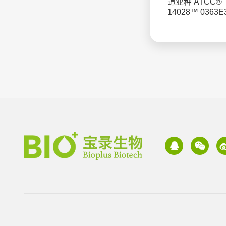
道亚种 ATCC®
14028™ 0363E