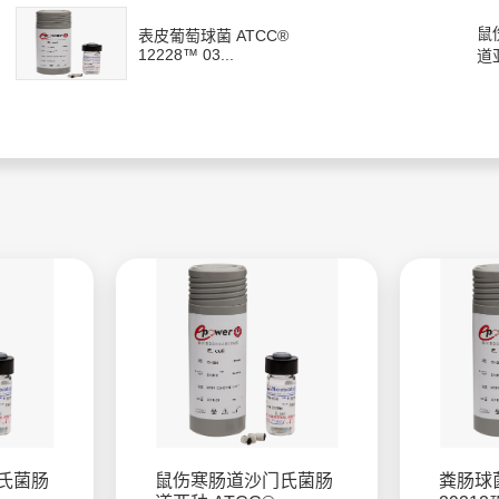
鼠
表皮葡萄球菌 ATCC®
12228™ 03...
道亚
氏菌肠
鼠伤寒肠道沙门氏菌肠
粪肠球菌