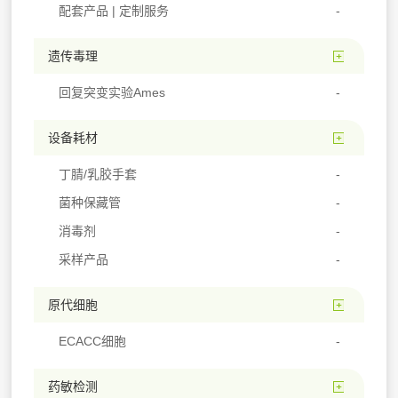
配套产品 | 定制服务
遗传毒理
回复突变实验Ames
设备耗材
丁腈/乳胶手套
菌种保藏管
消毒剂
采样产品
原代细胞
ECACC细胞
药敏检测