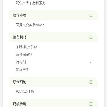
配套产品 | 定制服务
遗传毒理
回复突变实验Ames
设备耗材
丁腈/乳胶手套
菌种保藏管
消毒剂
采样产品
原代细胞
ECACC细胞
药敏检测