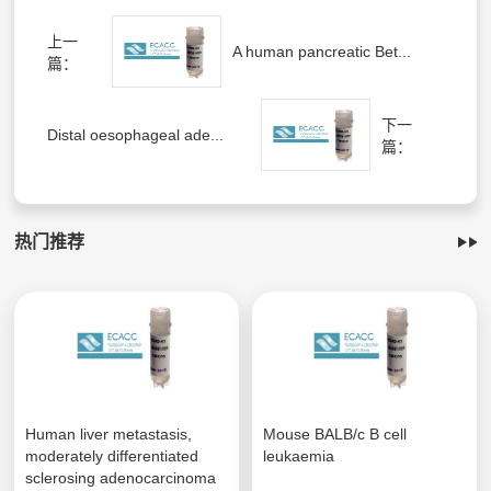
上一
A human pancreatic Bet...
篇：
下一
Distal oesophageal ade...
篇：
热门推荐
Human liver metastasis,
Mouse BALB/c B cell
moderately differentiated
leukaemia
sclerosing adenocarcinoma