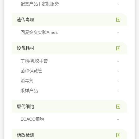
配套产品 | 定制服务
遗传毒理
回复突变实验Ames
设备耗材
丁腈/乳胶手套
菌种保藏管
消毒剂
采样产品
原代细胞
ECACC细胞
药敏检测