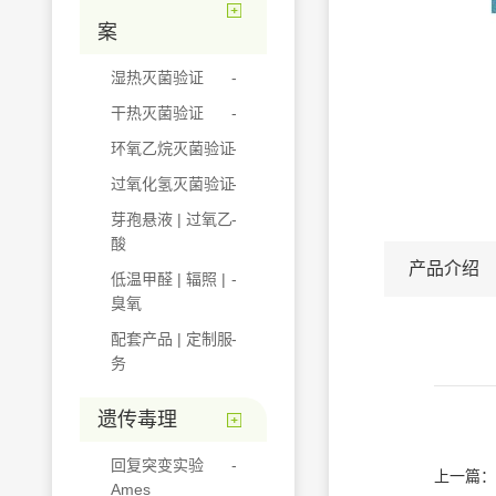
案
湿热灭菌验证
干热灭菌验证
环氧乙烷灭菌验证
过氧化氢灭菌验证
芽孢悬液 | 过氧乙
酸
产品介绍
低温甲醛 | 辐照 |
臭氧
配套产品 | 定制服
务
遗传毒理
回复突变实验
上一篇：
Ames