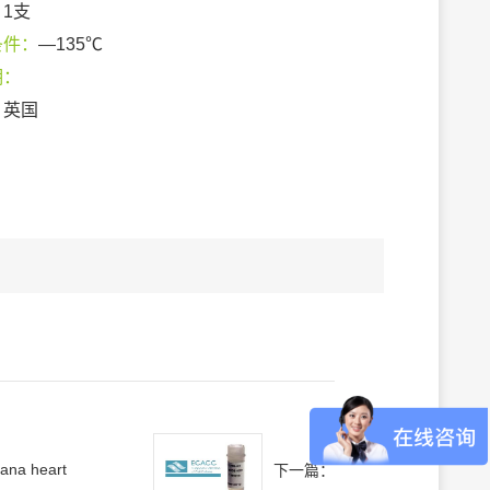
：
1支
条件：
—135℃
期：
：
英国
uana heart
下一篇：