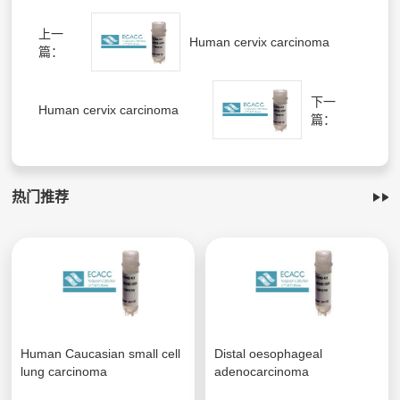
上一
Human cervix carcinoma
篇：
下一
Human cervix carcinoma
篇：
热门推荐
Human Caucasian small cell
Distal oesophageal
lung carcinoma
adenocarcinoma