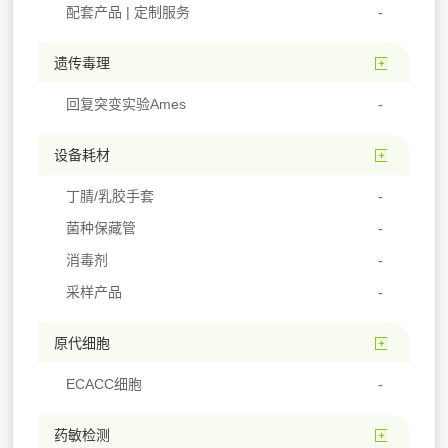
配套产品 | 定制服务
遗传毒理
回复突变实验Ames
设备耗材
丁腈/乳胶手套
菌种保藏管
消毒剂
采样产品
原代细胞
ECACC细胞
药敏检测