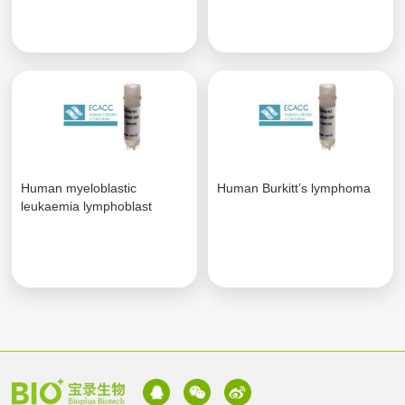
Human myeloblastic
Human Burkitt’s lymphoma
leukaemia lymphoblast