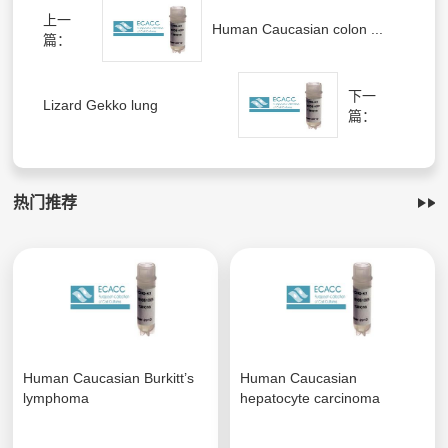
上一
Human Caucasian colon ...
篇：
下一
Lizard Gekko lung
篇：
热门推荐
Human Caucasian Burkitt’s
Human Caucasian
lymphoma
hepatocyte carcinoma