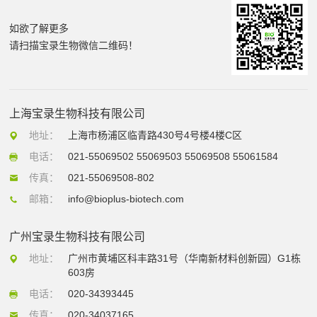
如欲了解更多
请扫描宝录生物微信二维码！
上海宝录生物科技有限公司
地址：
上海市杨浦区临青路430号4号楼4楼C区
电话：
021-55069502 55069503 55069508 55061584
传真：
021-55069508-802
邮箱：
info@bioplus-biotech.com
广州宝录生物科技有限公司
地址：
广州市黄埔区科丰路31号（华南新材料创新园）G1栋
603房
电话：
020-34393445
传真：
020-34037165