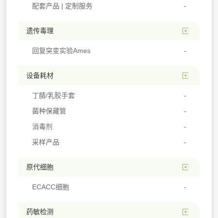
配套产品 | 定制服务
遗传毒理
回复突变实验Ames
设备耗材
丁腈/乳胶手套
菌种保藏管
消毒剂
采样产品
原代细胞
ECACC细胞
药敏检测