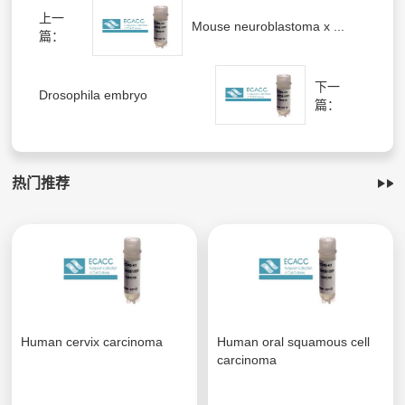
上一
Mouse neuroblastoma x ...
篇：
下一
Drosophila embryo
篇：
热门推荐
Human cervix carcinoma
Human oral squamous cell
carcinoma