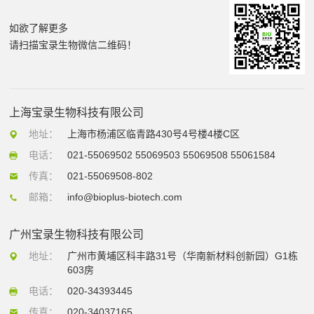
如欲了解更多
请扫描宝录生物微信二维码！
上海宝录生物科技有限公司
地址：
上海市杨浦区临青路430号4号楼4楼C区
电话：
021-55069502 55069503 55069508 55061584
传真：
021-55069508-802
邮箱：
info@bioplus-biotech.com
广州宝录生物科技有限公司
地址：
广州市黄埔区科丰路31号（华南新材料创新园）G1栋
603房
电话：
020-34393445
传真：
020-34037165