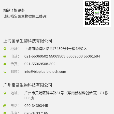
如欲了解更多
请扫描宝录生物微信二维码！
上海宝录生物科技有限公司
地址：
上海市杨浦区临青路430号4号楼4楼C区
电话：
021-55069502 55069503 55069508 55061584
传真：
021-55069508-802
邮箱：
info@bioplus-biotech.com
广州宝录生物科技有限公司
地址：
广州市黄埔区科丰路31号（华南新材料创新园）G1栋
603房
电话：
020-34393445
传真：
020-34037165