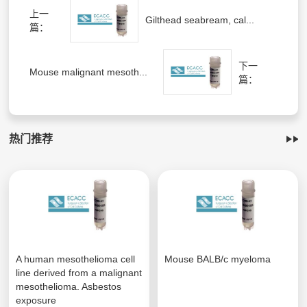
上一
Gilthead seabream, cal...
篇：
下一
Mouse malignant mesoth...
篇：
热门推荐
A human mesothelioma cell
Mouse BALB/c myeloma
line derived from a malignant
mesothelioma. Asbestos
exposure