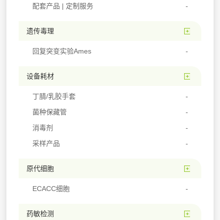
配套产品 | 定制服务
遗传毒理
回复突变实验Ames
设备耗材
丁腈/乳胶手套
菌种保藏管
消毒剂
采样产品
原代细胞
ECACC细胞
药敏检测