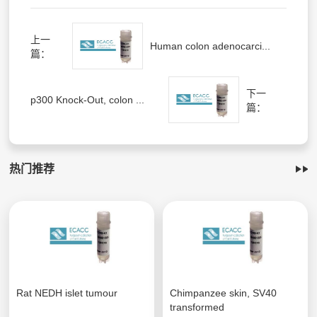
上一
Human colon adenocarci...
篇：
下一
p300 Knock-Out, colon ...
篇：
热门推荐
Rat NEDH islet tumour
Chimpanzee skin, SV40
transformed