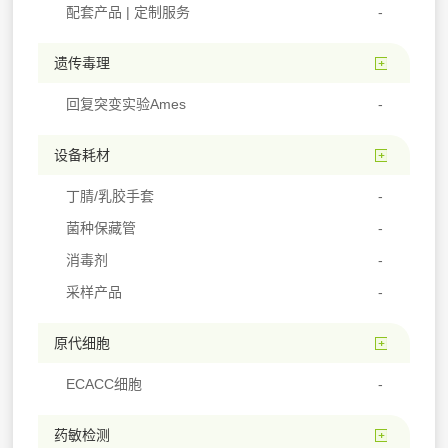
配套产品 | 定制服务
遗传毒理
回复突变实验Ames
设备耗材
丁腈/乳胶手套
菌种保藏管
消毒剂
采样产品
原代细胞
ECACC细胞
药敏检测