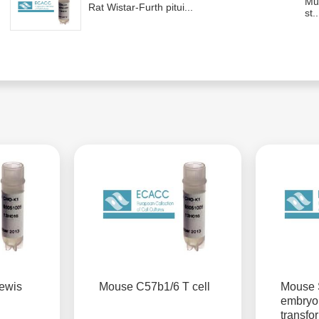
Mur
Rat Wistar-Furth pitui...
st..
ewis
Mouse C57b1/6 T cell
Mouse 
embryo
transfo