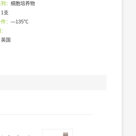
系列：
细胞培养物
：
1支
条件：
—135℃
期：
：
英国