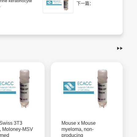
ine keratinocyte
下一篇：
.
Swiss 3T3
Mouse x Mouse
, Moloney-MSV
myeloma, non-
rmed
producing