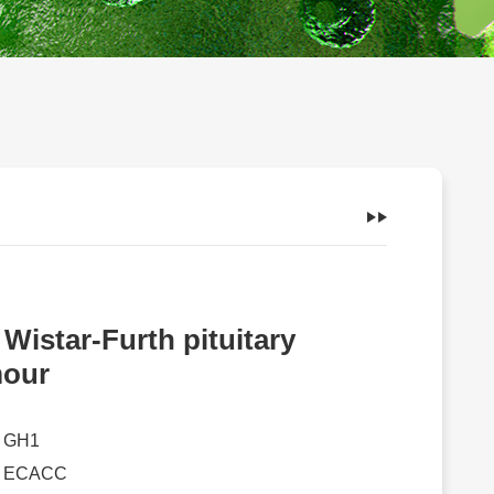
 Wistar-Furth pituitary
our
：
GH1
：
ECACC