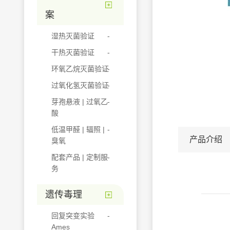
案
湿热灭菌验证
干热灭菌验证
环氧乙烷灭菌验证
过氧化氢灭菌验证
芽孢悬液 | 过氧乙
酸
低温甲醛 | 辐照 |
产品介绍
臭氧
配套产品 | 定制服
务
遗传毒理
回复突变实验
Ames