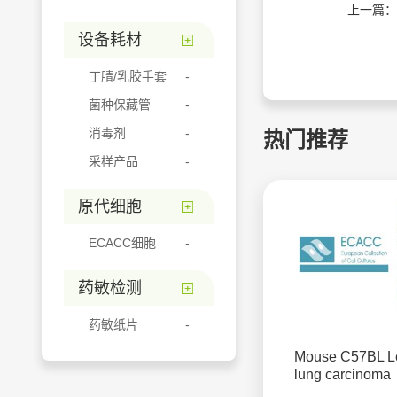
上一篇：
设备耗材
丁腈/乳胶手套
菌种保藏管
消毒剂
热门推荐
采样产品
原代细胞
ECACC细胞
药敏检测
药敏纸片
Mouse C57BL L
lung carcinoma