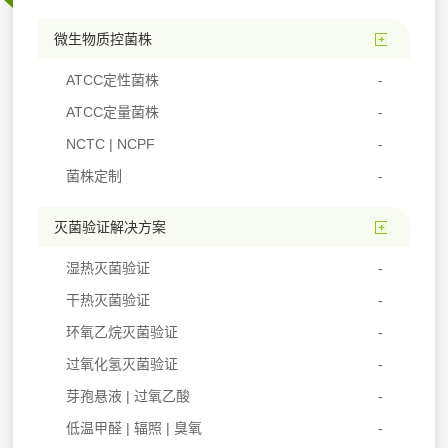
微生物质控菌株
ATCC定性菌株
ATCC定量菌株
NCTC | NCPF
菌株定制
灭菌验证解决方案
湿热灭菌验证
干热灭菌验证
环氧乙烷灭菌验证
过氧化氢灭菌验证
芽孢悬液 | 过氧乙酸
低温甲醛 | 辐照 | 臭氧