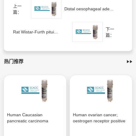
上一
Distal oesophageal ade...
篇：
下一
Rat Wistar-Furth pitui...
篇：
热门推荐
Human Caucasian
Human ovarian cancer;
pancreatic carcinoma
oestrogen receptor positive