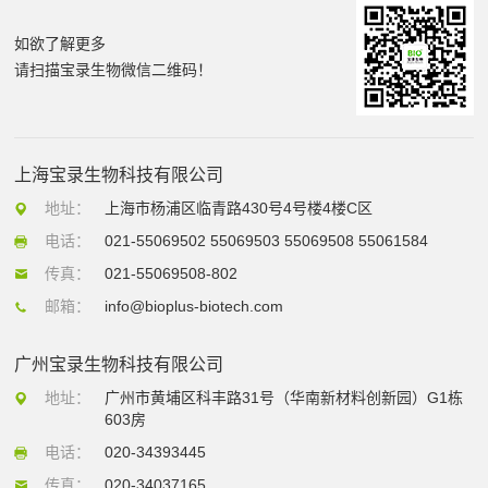
如欲了解更多
请扫描宝录生物微信二维码！
上海宝录生物科技有限公司
地址：
上海市杨浦区临青路430号4号楼4楼C区
电话：
021-55069502 55069503 55069508 55061584
传真：
021-55069508-802
邮箱：
info@bioplus-biotech.com
广州宝录生物科技有限公司
地址：
广州市黄埔区科丰路31号（华南新材料创新园）G1栋
603房
电话：
020-34393445
传真：
020-34037165