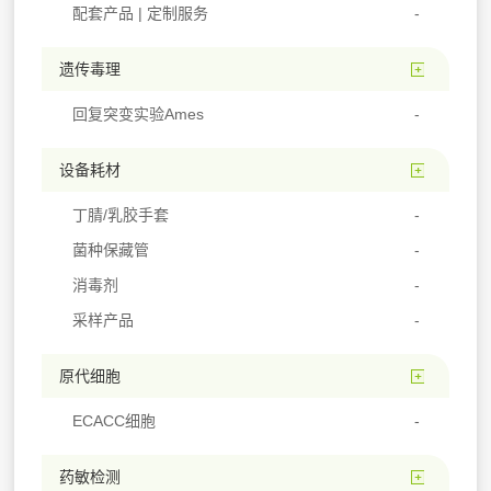
配套产品 | 定制服务
遗传毒理
回复突变实验Ames
设备耗材
丁腈/乳胶手套
菌种保藏管
消毒剂
采样产品
原代细胞
ECACC细胞
药敏检测