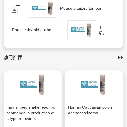
上一
Mouse pituitary tumour
篇：
下一
Porcine thyroid epithe...
篇：
热门推荐
Fish striped snakehead fry,
Human Caucasian colon
spontaneous production of
adenocarcinoma
c-type retrovirus