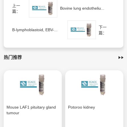
上一
Bovine lung endotheliu...
篇：
下一
B-lymphoblastoid, EBV-...
篇：
热门推荐
Mouse LAF1 pituitary gland
Potoroo kidney
tumour