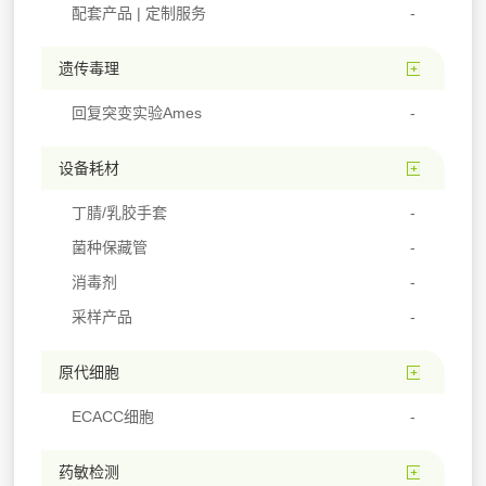
配套产品 | 定制服务
遗传毒理
回复突变实验Ames
设备耗材
丁腈/乳胶手套
菌种保藏管
消毒剂
采样产品
原代细胞
ECACC细胞
药敏检测