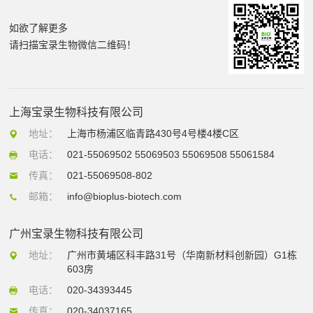
如欲了解更多
请扫描宝录生物微信二维码！
上海宝录生物科技有限公司
地址：
上海市杨浦区临青路430号4号楼4楼C区
电话：
021-55069502 55069503 55069508 55061584
传真：
021-55069508-802
邮箱：
info@bioplus-biotech.com
广州宝录生物科技有限公司
地址：
广州市黄埔区科丰路31号（华南新材料创新园）G1栋
603房
电话：
020-34393445
传真：
020-34037165