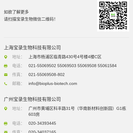
如欲了解更多
请扫描宝录生物微信二维码！
上海宝录生物科技有限公司
地址：
上海市杨浦区临青路430号4号楼4楼C区
电话：
021-55069502 55069503 55069508 55061584
传真：
021-55069508-802
邮箱：
info@bioplus-biotech.com
广州宝录生物科技有限公司
地址：
广州市黄埔区科丰路31号（华南新材料创新园）G1栋
603房
电话：
020-34393445
传真：
020-34037165