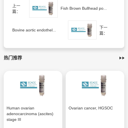
上一
Fish Brown Bullhead po...
篇：
下一
Bovine aortic endothel...
篇：
热门推荐
Human ovarian
Ovarian cancer, HGSOC
adenocarcinoma (ascites)
stage III