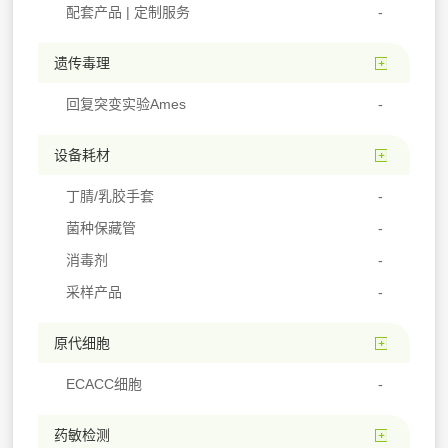
配套产品 | 定制服务
遗传毒理
回复突变实验Ames
设备耗材
丁腈/乳胶手套
菌种保藏管
消毒剂
采样产品
原代细胞
ECACC细胞
药敏检测