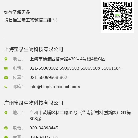
如欲了解更多
请扫描宝录生物微信二维码！
上海宝录生物科技有限公司
地址：
上海市杨浦区临青路430号4号楼4楼C区
电话：
021-55069502 55069503 55069508 55061584
传真：
021-55069508-802
邮箱：
info@bioplus-biotech.com
广州宝录生物科技有限公司
地址：
广州市黄埔区科丰路31号（华南新材料创新园）G1栋
603房
电话：
020-34393445
传真：
020-34037165