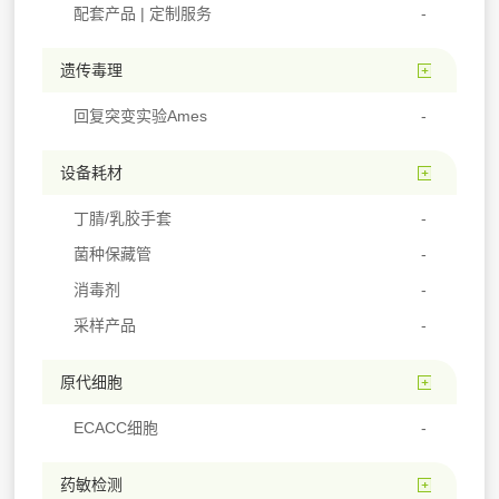
配套产品 | 定制服务
遗传毒理
回复突变实验Ames
设备耗材
丁腈/乳胶手套
菌种保藏管
消毒剂
采样产品
原代细胞
ECACC细胞
药敏检测