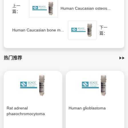
上一
Human Caucasian osteos...
篇：
下一
Human Caucasian bone m...
篇：
热门推荐
Rat adrenal
Human glioblastoma
phaeochromocytoma