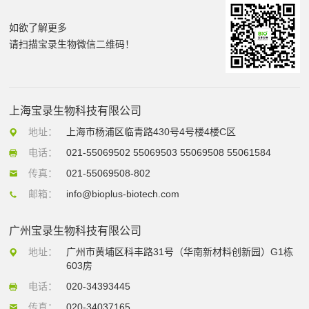
如欲了解更多
请扫描宝录生物微信二维码！
上海宝录生物科技有限公司
地址：
上海市杨浦区临青路430号4号楼4楼C区
电话：
021-55069502 55069503 55069508 55061584
传真：
021-55069508-802
邮箱：
info@bioplus-biotech.com
广州宝录生物科技有限公司
地址：
广州市黄埔区科丰路31号（华南新材料创新园）G1栋
603房
电话：
020-34393445
传真：
020-34037165