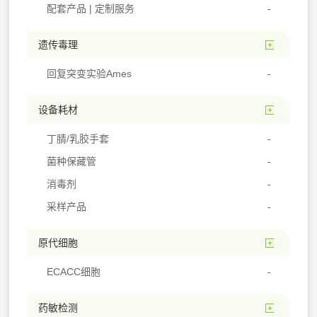
配套产品 | 定制服务
遗传毒理
回复突变实验Ames
设备耗材
丁腈/乳胶手套
菌种保藏管
消毒剂
采样产品
原代细胞
ECACC细胞
药敏检测