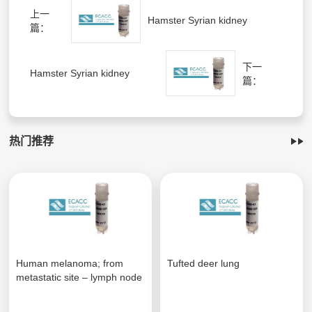
上一
Hamster Syrian kidney
篇：
下一
Hamster Syrian kidney
篇：
热门推荐
Human melanoma; from
Tufted deer lung
metastatic site – lymph node