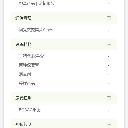
配套产品 | 定制服务
遗传毒理
回复突变实验Ames
设备耗材
丁腈/乳胶手套
菌种保藏管
消毒剂
采样产品
原代细胞
ECACC细胞
药敏检测