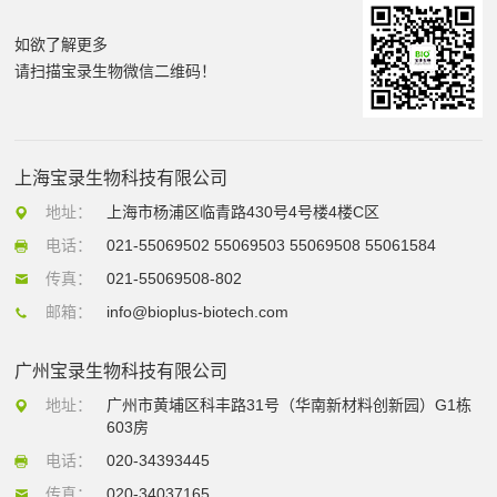
如欲了解更多
请扫描宝录生物微信二维码！
上海宝录生物科技有限公司
地址：
上海市杨浦区临青路430号4号楼4楼C区
电话：
021-55069502 55069503 55069508 55061584
传真：
021-55069508-802
邮箱：
info@bioplus-biotech.com
广州宝录生物科技有限公司
地址：
广州市黄埔区科丰路31号（华南新材料创新园）G1栋
603房
电话：
020-34393445
传真：
020-34037165