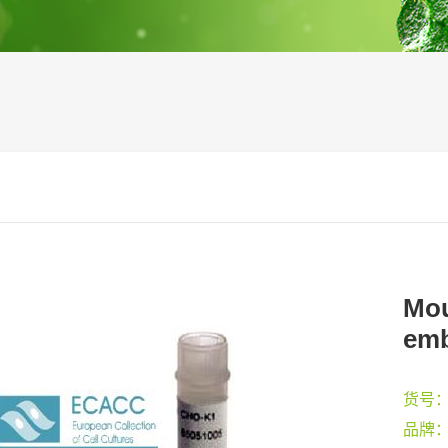
Mou
emb
货号
品牌