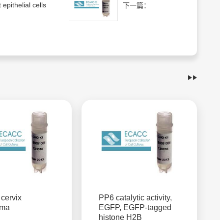
 epithelial cells
下一篇：
cervix
PP6 catalytic activity,
oma
EGFP, EGFP-tagged
histone H2B