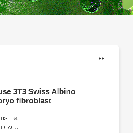
se 3T3 Swiss Albino
ryo fibroblast
：
BS1-B4
：
ECACC