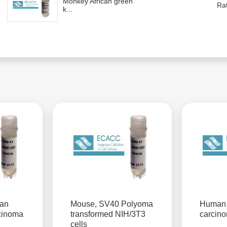
Monkey African green
Rat
k...
an
Mouse, SV40 Polyoma
Human 
cinoma
transformed NIH/3T3
carcin
cells