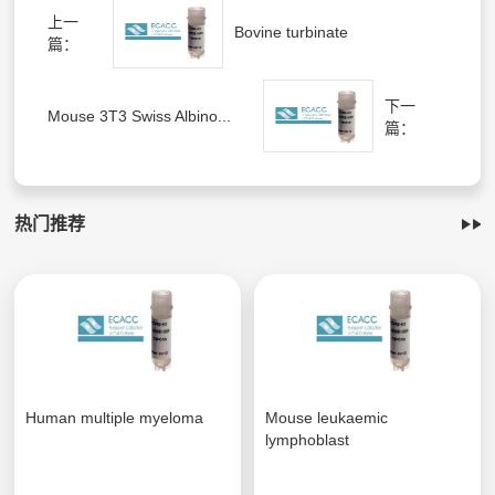
上一
Bovine turbinate
篇：
下一
Mouse 3T3 Swiss Albino...
篇：
热门推荐
Human multiple myeloma
Mouse leukaemic
lymphoblast