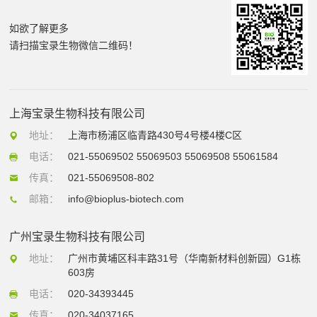
如欲了解更多
请扫描宝录生物微信二维码！
上海宝录生物科技有限公司
地址：
上海市杨浦区临青路430号4号楼4楼C区
电话：
021-55069502 55069503 55069508 55061584
传真：
021-55069508-802
邮箱：
info@bioplus-biotech.com
广州宝录生物科技有限公司
地址：
广州市黄埔区科丰路31号（华南新材料创新园）G1栋
603房
电话：
020-34393445
传真：
020-34037165