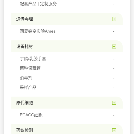
配套产品 | 定制服务
遗传毒理
回复突变实验Ames
设备耗材
丁腈/乳胶手套
菌种保藏管
消毒剂
采样产品
原代细胞
ECACC细胞
药敏检测