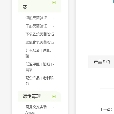
案
湿热灭菌验证
干热灭菌验证
环氧乙烷灭菌验证
过氧化氢灭菌验证
芽孢悬液 | 过氧乙
酸
产品介绍
低温甲醛 | 辐照 |
臭氧
配套产品 | 定制服
务
遗传毒理
回复突变实验
上一篇：
Ames