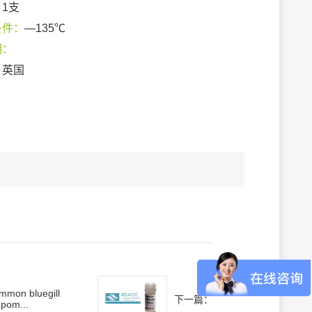
：
1支
条件：
—135℃
期：
：
英国
mmon bluegill
下一篇：
epom...