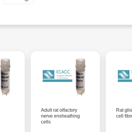
Adult rat olfactory
Rat gli
nerve ensheathing
cell fib
cells