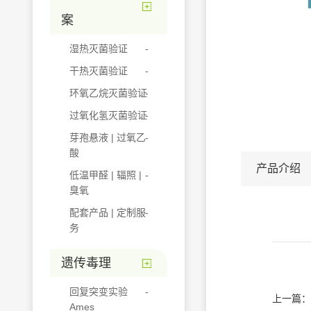
案
湿热灭菌验证
干热灭菌验证
环氧乙烷灭菌验证
过氧化氢灭菌验证
芽孢悬液 | 过氧乙
酸
产品介绍
低温甲醛 | 辐照 |
臭氧
配套产品 | 定制服
务
遗传毒理
回复突变实验
上一篇：
Ames