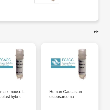
oma x mouse L
Human Caucasian
roblast hybrid
osteosarcoma